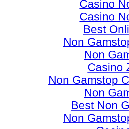
Casino N
Casino N
Best Onl
Non Gamstop
Non Gam
Casino 
Non Gamstop C
Non Gam
Best Non 
Non Gamstop