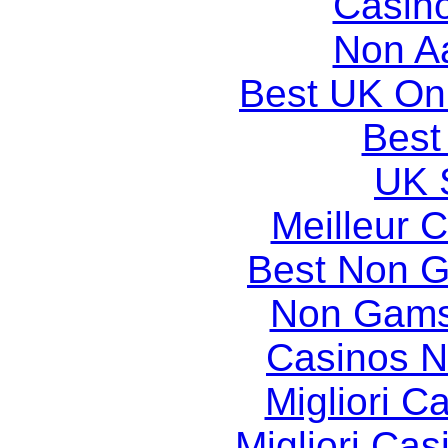
Casin
Non A
Best UK Onl
Best 
UK S
Meilleur 
Best Non 
Non Gams
Casinos 
Migliori 
Migliori Cas