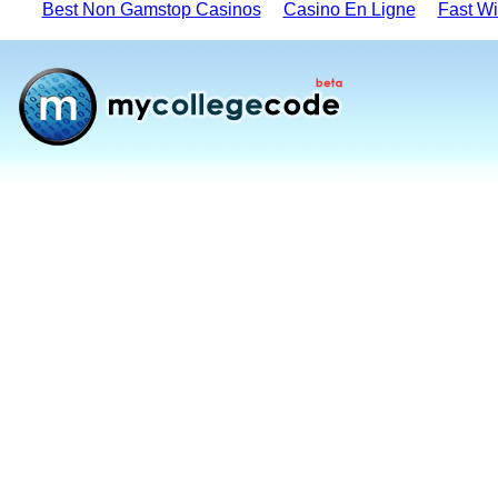
Best Non Gamstop Casinos
Casino En Ligne
Fast Wi