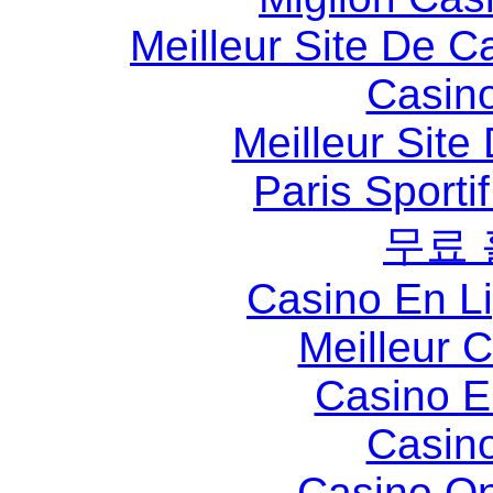
Meilleur Site De C
Casin
Meilleur Site
Paris Sporti
무료
Casino En Li
Meilleur 
Casino E
Casin
Casino O